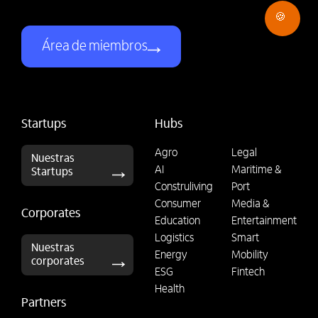
🍪
Área de miembros
Startups
Hubs
Agro
Legal
Nuestras
AI
Maritime &
Startups
Construliving
Port
Consumer
Media &
Corporates
Education
Entertainment
Logistics
Smart
Nuestras
Energy
Mobility
corporates
ESG
Fintech
Health
Partners