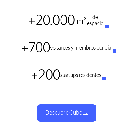
20.000
de
m²
espacio
700
visitantes y miembros por día
200
startups residentes
Descubre Cubo