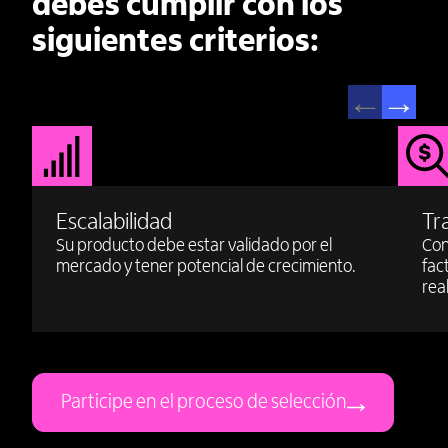
debes cumplir con los
siguientes
criterios:
Escalabilidad
Tr
Su producto debe estar validado por el
Con
mercado y tener potencial de crecimiento.
fac
rea
Participe en el proceso de selección