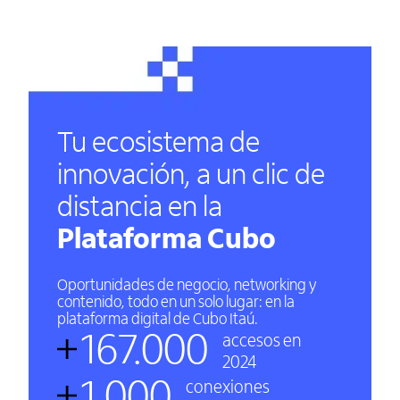
Tu ecosistema de
innovación, a un clic de
distancia en la
Plataforma Cubo
Oportunidades de negocio, networking y
contenido, todo en un solo lugar: en la
plataforma digital de Cubo Itaú.
167.000
accesos en
2024
1.000
conexiones