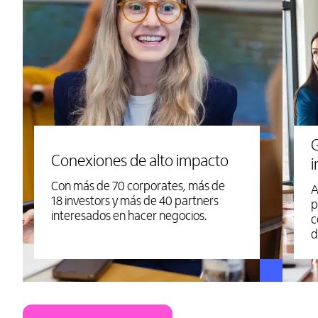
G
Conexiones de alto impacto
i
Con más de 70 corporates, más de
A
18 investors y más de 40 partners
p
interesados en hacer negocios.
c
d