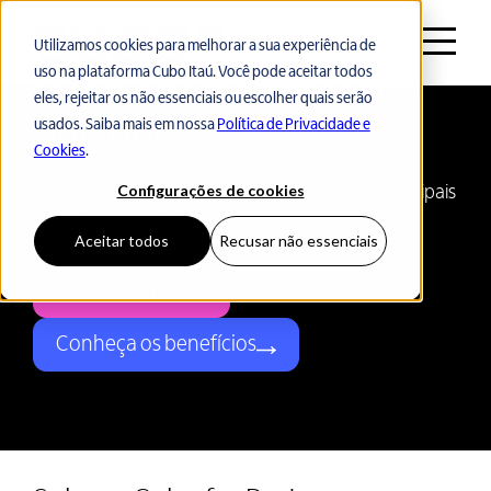
Utilizamos cookies para melhorar a sua experiência de
Processo seletivo para
uso na plataforma Cubo Itaú. Você pode aceitar todos
eles, rejeitar os não essenciais ou escolher quais serão
partners
usados. Saiba mais em nossa
Política de Privacidade e
Cookies
.
Configurações de cookies
Faça parte do hub que gera conexão com os principais
agentes do ecossistema de inovação!
Aceitar todos
Recusar não essenciais
Comece agora
Conheça os benefícios